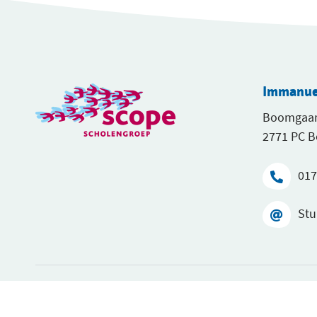
Immanuel
Boomgaar
2771 PC 
017
Stu
immanuel is onderdeel van SCOPE scholengroep