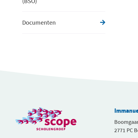
(BSO)
Documenten
Immanuel
Boomgaar
2771 PC 