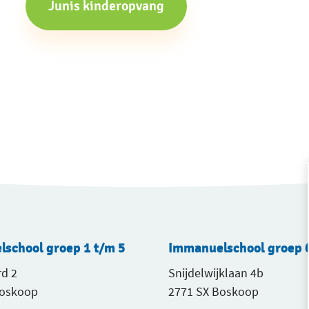
Junis kinderopvang
school groep 1 t/m 5
Immanuelschool groep 6
d 2
Snijdelwijklaan 4b
Boskoop
2771 SX Boskoop