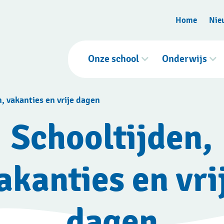
Home
Nie
Onze school
Onderwijs
, vakanties en vrije dagen
Schooltijden,
akanties en vri
dagen