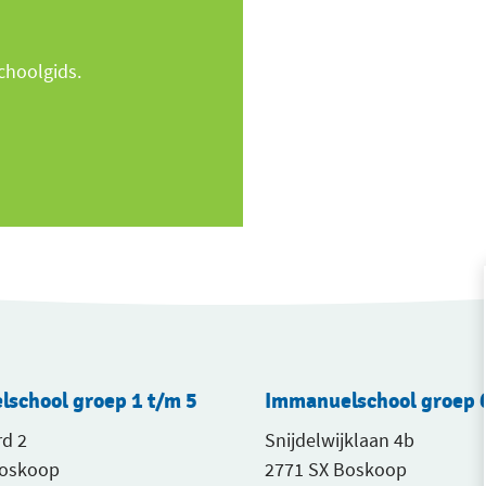
schoolgids.
school groep 1 t/m 5
Immanuelschool groep 6
d 2
Snijdelwijklaan 4b
Boskoop
2771 SX Boskoop