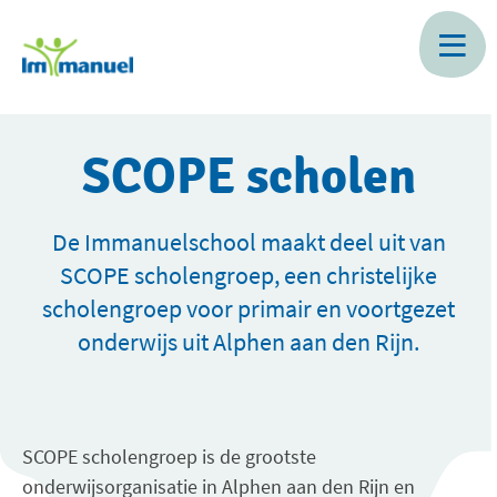
Skip
to
main
content
SCOPE scholen
De Immanuelschool maakt deel uit van
SCOPE scholengroep, een christelijke
scholengroep voor primair en voortgezet
onderwijs uit Alphen aan den Rijn.
SCOPE scholengroep is de grootste
onderwijsorganisatie in Alphen aan den Rijn en