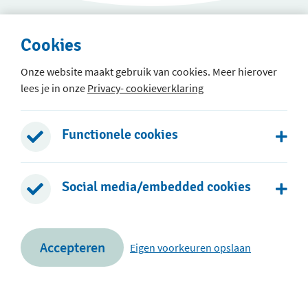
Cookies
Onze website maakt gebruik van cookies. Meer hierover
lees je in onze
Privacy- cookieverklaring
Immanuelschool groep 1 t/m 5
Boomgaard 2
Functionele cookies
2771 PC Boskoop
0172 - 214143 optie 1
Social media/embedded cookies
Stuur een e-mail
Immanuelschool groep 6 t/m 8
Accepteren
Eigen voorkeuren opslaan
Snijdelwijklaan 4b
2771 SX Boskoop